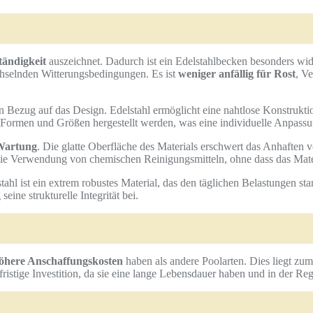
tändigkeit
auszeichnet. Dadurch ist ein Edelstahlbecken besonders wi
selnden Witterungsbedingungen. Es ist
weniger anfällig für Rost
, V
n Bezug auf das Design. Edelstahl ermöglicht eine nahtlose Konstrukt
 Formen und Größen hergestellt werden, was eine individuelle Anpass
 Wartung
. Die glatte Oberfläche des Materials erschwert das Anhaften
s die Verwendung von chemischen Reinigungsmitteln, ohne dass das Mate
stahl ist ein extrem robustes Material, das den täglichen Belastungen 
ine strukturelle Integrität bei.
öhere Anschaffungskosten
haben als andere Poolarten. Dies liegt zum
istige Investition, da sie eine lange Lebensdauer haben und in der Re