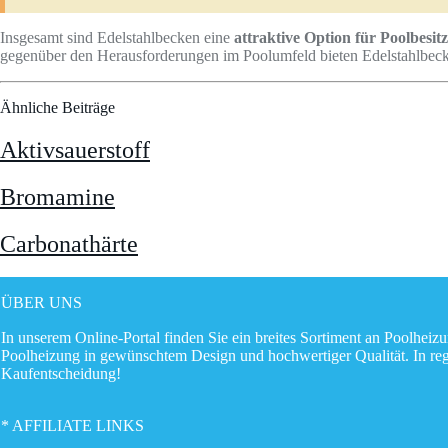
Insgesamt sind Edelstahlbecken eine
attraktive Option für Poolbesit
gegenüber den Herausforderungen im Poolumfeld bieten Edelstahlbecke
Ähnliche Beiträge
Aktivsauerstoff
Bromamine
Carbonathärte
ÜBER UNS
In unserem Online-Portal finden Sie ein breites Sortiment an Poolhe
Poolheizung in gewünschtem Design und hochwertiger Qualität. In rege
Kaufentscheidung!
* AFFILIATE LINKS