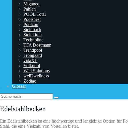
Miganeo
Pahlen
POOL Total
Poolsbest
Poolzon
Steinbach
Steinkirch
Technoline
TFA Dostmann
‎Trendpool
Trongaard
vidaXL
Volkpool
Well Solutions
well2wellness
Zodiac
Glossar
Edelstahlbecken
Ein Edelstahlbecken ist eine hochwertige und langlebige Option für Po
Stahl, die eine Vielzahl von Vorteilen bietet.