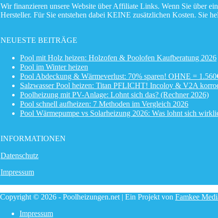
Wir finanzieren unsere Website über Affiliate Links. Wenn Sie über ein
Hersteller. Für Sie entstehen dabei KEINE zusätzlichen Kosten. Sie h
NEUESTE BEITRÄGE
Pool mit Holz heizen: Holzofen & Poolofen Kaufberatung 2026
Pool im Winter heizen
Pool Abdeckung & Wärmeverlust: 70% sparen! OHNE = 1.560€
Salzwasser Pool heizen: Titan PFLICHT! Incoloy & V2A korro
Poolheizung mit PV-Anlage: Lohnt sich das? (Rechner 2026)
Pool schnell aufheizen: 7 Methoden im Vergleich 2026
Pool Wärmepumpe vs Solarheizung 2026: Was lohnt sich wirkli
INFORMATIONEN
Datenschutz
Impressum
Copyright © 2026 - Poolheizungen.net | Ein Projekt von
Famkee Medi
Impressum