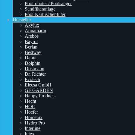
Poolroboter / Poolsauger
Sandfilteranlage
Pool-Kartuschenfilter
Hersteller
Akylux
Aquamarin
Arebos
Bayrol
Berlan
Bestway
Dapra
Dolphin
Dostmann
Dr. Richter
Ecotech
Elecsa GmbH
GF GARDEN
Happy Products
Hecht
HOC
Hoefer
Homelux
Hydro Pro
Interline
Intex