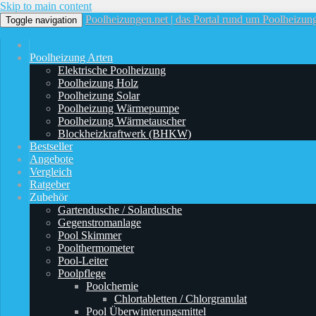
Skip to main content
Poolheizungen.net | das Portal rund um Poolheizu
Toggle navigation
Poolheizung Arten
Elektrische Poolheizung
Poolheizung Holz
Poolheizung Solar
Poolheizung Wärmepumpe
Poolheizung Wärmetauscher
Blockheizkraftwerk (BHKW)
Bestseller
Angebote
Vergleich
Ratgeber
Zubehör
Gartendusche / Solardusche
Gegenstromanlage
Pool Skimmer
Poolthermometer
Pool-Leiter
Poolpflege
Poolchemie
Chlortabletten / Chlorgranulat
Pool Überwinterungsmittel