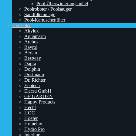
Pool Überwinterungsmittel
Poolroboter / Poolsauger
Sandfilteranlage
Pool-Kartuschenfilter
Hersteller
Akylux
Aquamarin
Arebos
Bayrol
Berlan
Bestway
Dapra
Dolphin
Dostmann
Dr. Richter
Ecotech
Elecsa GmbH
GF GARDEN
Happy Products
Hecht
HOC
Hoefer
Homelux
Hydro Pro
Interline