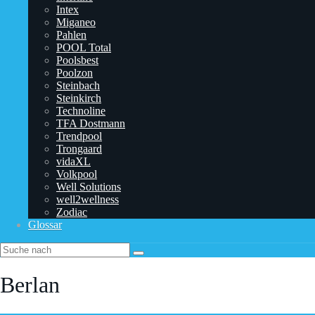
Intex
Miganeo
Pahlen
POOL Total
Poolsbest
Poolzon
Steinbach
Steinkirch
Technoline
TFA Dostmann
‎Trendpool
Trongaard
vidaXL
Volkpool
Well Solutions
well2wellness
Zodiac
Glossar
Berlan