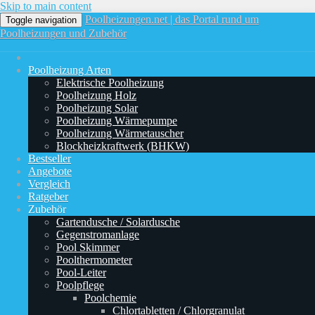
Skip to main content
Poolheizungen.net | das Portal rund um
Toggle navigation
Poolheizungen und Zubehör
Poolheizung Arten
Elektrische Poolheizung
Poolheizung Holz
Poolheizung Solar
Poolheizung Wärmepumpe
Poolheizung Wärmetauscher
Blockheizkraftwerk (BHKW)
Bestseller
Angebote
Vergleich
Ratgeber
Zubehör
Gartendusche / Solardusche
Gegenstromanlage
Pool Skimmer
Poolthermometer
Pool-Leiter
Poolpflege
Poolchemie
Chlortabletten / Chlorgranulat