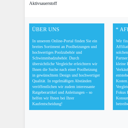
Aktivsauerstoff
ÜBER UNS
* AF
In unserem Online-Portal finden Sie ein
Wir fin
breites Sortiment an Poolheizungen und
Affilia
hochwertiges Poolzubehör und
solchen
Schwimmbadzubehör. Durch
Partner
übersichtliche Vergleiche erleichtern wir
kleine 
Ihnen die Suche nach einer Poolheizung
Verkäuf
in gewünschtem Design und hochwertiger
entsteh
Qualität. In regelmäßigen Abständen
Kosten.
veröffentlichen wir zudem interessante
Verglei
Ratgeberartikel und Anleitungen – so
Fokus 
helfen wir Ihnen bei Ihrer
Konsum
Kaufentscheidung!
betreib