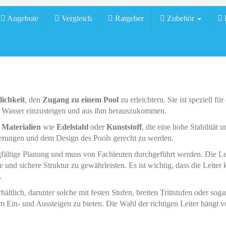
Angebote
Vergleich
Ratgeber
Zubehör
H
lichkeit
, den
Zugang zu einem Pool
zu erleichtern. Sie ist speziell f
s Wasser einzusteigen und aus ihm herauszukommen.
 Materialien
wie
Edelstahl
oder
Kunststoff
, die eine hohe Stabilität 
derungen und dem Design des Pools gerecht zu werden.
rgfältige Planung und muss von Fachleuten durchgeführt werden. Die Le
 und sichere Struktur zu gewährleisten. Es ist wichtig, dass die Leiter
.
hältlich, darunter solche mit festen Stufen, breiten Trittstufen oder so
im Ein- und Aussteigen zu bieten. Die Wahl der richtigen Leiter hängt 