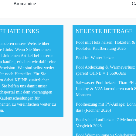
Bromamine
Ca
FILIATE LINKS
NEUESTE BEITRÄGE
Pool mit Holz heizen: Holzofen &
anzieren unsere Website über
Poolofen Kaufberatung 2026
te Links. Wenn Sie über einen
 Link einen Artikel bei unseren
Pool im Winter heizen
n kaufen, erhalten wir dafür eine
Pool Abdeckung & Wärmeverlust
Provision. Wir sind selbst weder
sparen! OHNE = 1.560€/Jahr
er noch Hersteller. Für Sie
en dabei KEINE zusätzlichen
Salzwasser Pool heizen: Titan P
 Sie helfen uns damit unser
Incoloy & V2A korrodieren nach 
chsportal mit dem vorrangigen
Monaten
Kaufentscheidungen für
enten zu vereinfachen weiter zu
Poolheizung mit PV-Anlage: Lohnt
en.
das? (Rechner 2026)
Pool schnell aufheizen: 7 Methode
Vergleich 2026
Pool Wärmepumpe vs Solarheizun