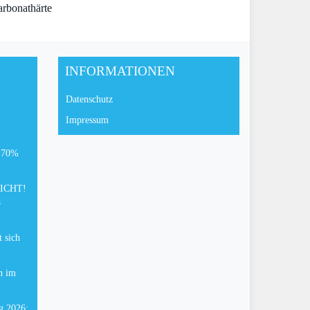
rbonathärte
INFORMATIONEN
Datenschutz
Impressum
: 70%
FLICHT!
8
 sich
n im
g 2026: