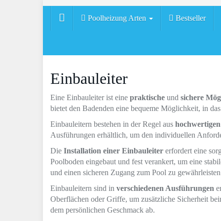
Skip
to
Poolheizung Arten
Bestseller
main
content
Einbauleiter
Eine Einbauleiter ist eine
praktische
und
sichere Mög
bietet den Badenden eine bequeme Möglichkeit, in da
Einbauleitern bestehen in der Regel aus
hochwertigen
Ausführungen erhältlich, um den individuellen Anfor
Die
Installation einer Einbauleiter
erfordert eine so
Poolboden eingebaut und fest verankert, um eine stabile
und einen sicheren Zugang zum Pool zu gewährleisten
Einbauleitern sind in
verschiedenen Ausführungen
er
Oberflächen oder Griffe, um zusätzliche Sicherheit be
dem persönlichen Geschmack ab.