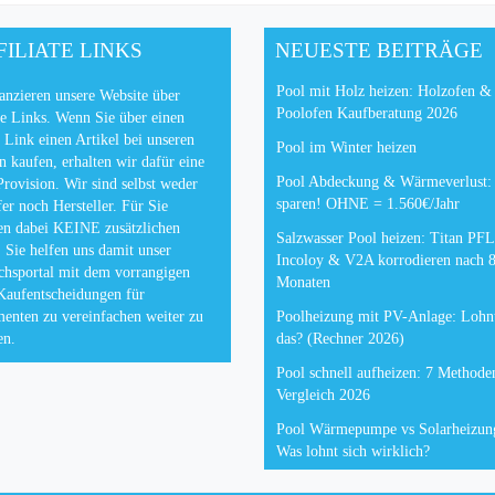
FILIATE LINKS
NEUESTE BEITRÄGE
Pool mit Holz heizen: Holzofen &
anzieren unsere Website über
Poolofen Kaufberatung 2026
te Links. Wenn Sie über einen
 Link einen Artikel bei unseren
Pool im Winter heizen
n kaufen, erhalten wir dafür eine
Pool Abdeckung & Wärmeverlust
Provision. Wir sind selbst weder
sparen! OHNE = 1.560€/Jahr
er noch Hersteller. Für Sie
en dabei KEINE zusätzlichen
Salzwasser Pool heizen: Titan P
 Sie helfen uns damit unser
Incoloy & V2A korrodieren nach 
chsportal mit dem vorrangigen
Monaten
Kaufentscheidungen für
enten zu vereinfachen weiter zu
Poolheizung mit PV-Anlage: Lohnt
en.
das? (Rechner 2026)
Pool schnell aufheizen: 7 Methode
Vergleich 2026
Pool Wärmepumpe vs Solarheizun
Was lohnt sich wirklich?