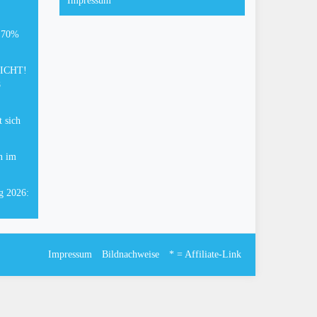
Impressum
: 70%
FLICHT!
8
 sich
n im
g 2026:
Impressum
Bildnachweise
* = Affiliate-Link