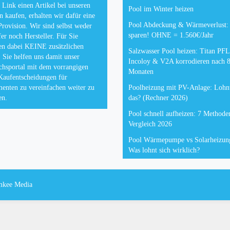
 Link einen Artikel bei unseren
Pool im Winter heizen
n kaufen, erhalten wir dafür eine
Pool Abdeckung & Wärmeverlust
Provision. Wir sind selbst weder
sparen! OHNE = 1.560€/Jahr
er noch Hersteller. Für Sie
en dabei KEINE zusätzlichen
Salzwasser Pool heizen: Titan P
 Sie helfen uns damit unser
Incoloy & V2A korrodieren nach 
chsportal mit dem vorrangigen
Monaten
Kaufentscheidungen für
enten zu vereinfachen weiter zu
Poolheizung mit PV-Anlage: Lohnt
en.
das? (Rechner 2026)
Pool schnell aufheizen: 7 Methode
Vergleich 2026
Pool Wärmepumpe vs Solarheizun
Was lohnt sich wirklich?
mkee Media