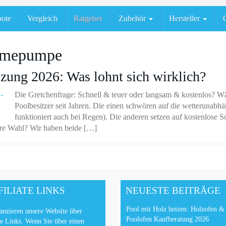
ote
Vergleich
Ratgeber
Zubehör
Hersteller
ärmepumpe
ung 2026: Was lohnt sich wirklich?
Die Gretchenfrage: Schnell & teuer oder langsam & kostenlos? W
Poolbesitzer seit Jahren. Die einen schwören auf die wetteruna
funktioniert auch bei Regen). Die anderen setzen auf kostenlose S
ere Wahl? Wir haben beide […]
FILIATE LINKS
NEUESTE BEITRÄGE
Pool mit Holz heizen: Holzofen &
anzieren unsere Website über
Poolofen Kaufberatung 2026
te Links. Wenn Sie über einen