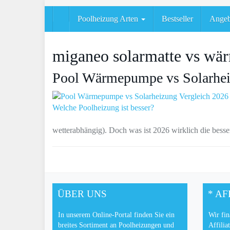
Skip
to
Poolheizung Arten
Bestseller
Angeb
main
content
miganeo solarmatte vs w
Pool Wärmepumpe vs Solarheiz
wetterabhängig). Doch was ist 2026 wirklich die bess
ÜBER UNS
* AF
In unserem Online-Portal finden Sie ein
Wir fin
breites Sortiment an Poolheizungen und
Affilia