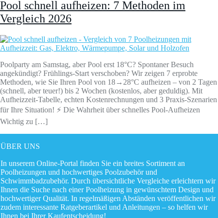
Pool schnell aufheizen: 7 Methoden im
Vergleich 2026
Poolparty am Samstag, aber Pool erst 18°C? Spontaner Besuch
angekündigt? Frühlings-Start verschoben? Wir zeigen 7 erprobte
Methoden, wie Sie Ihren Pool von 18→28°C aufheizen – von 2 Tagen
(schnell, aber teuer!) bis 2 Wochen (kostenlos, aber geduldig). Mit
Aufheizzeit-Tabelle, echten Kostenrechnungen und 3 Praxis-Szenarien
für Ihre Situation! ⚡ Die Wahrheit über schnelles Pool-Aufheizen
Wichtig zu […]
ÜBER UNS
In unserem Online-Portal finden Sie ein breites Sortiment an
Poolheizungen und hochwertiges Poolzubehör und
Schwimmbadzubehör. Durch übersichtliche Vergleiche erleichtern wir
Ihnen die Suche nach einer Poolheizung in gewünschtem Design und
hochwertiger Qualität. In regelmäßigen Abständen veröffentlichen wir
zudem interessante Ratgeberartikel und Anleitungen – so helfen wir
Ihnen bei Ihrer Kaufentscheidung!