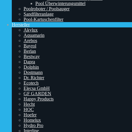
Pool Überwinterungsmittel
Poolroboter / Poolsauger
Sandfilteranlage
Pool-Kartuschenfilter
Hersteller
Akylux
Aquamarin
Arebos
Bayrol
Berlan
Bestway
Dapra
Dolphin
Dostmann
Dr. Richter
Ecotech
Elecsa GmbH
GF GARDEN
Happy Products
Hecht
HOC
Hoefer
Homelux
Hydro Pro
Interline