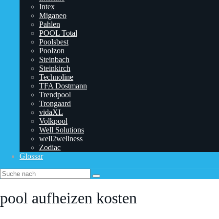
Intex
Miganeo
Pahlen
POOL Total
Poolsbest
Poolzon
Steinbach
Steinkirch
Technoline
TFA Dostmann
‎Trendpool
Trongaard
vidaXL
Volkpool
Well Solutions
well2wellness
Zodiac
Glossar
pool aufheizen kosten