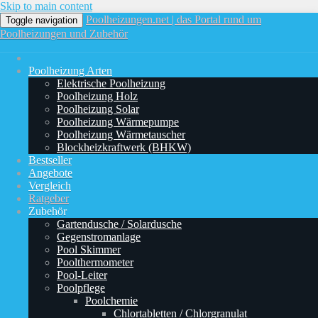
Skip to main content
Poolheizungen.net | das Portal rund um
Toggle navigation
Poolheizungen und Zubehör
Poolheizung Arten
Elektrische Poolheizung
Poolheizung Holz
Poolheizung Solar
Poolheizung Wärmepumpe
Poolheizung Wärmetauscher
Blockheizkraftwerk (BHKW)
Bestseller
Angebote
Vergleich
Ratgeber
Zubehör
Gartendusche / Solardusche
Gegenstromanlage
Pool Skimmer
Poolthermometer
Pool-Leiter
Poolpflege
Poolchemie
Chlortabletten / Chlorgranulat