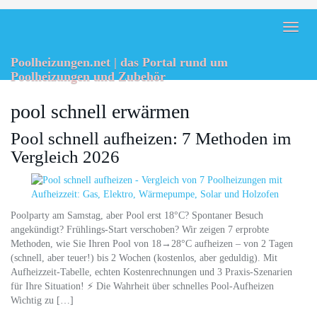
Skip
to
Toggl
main
naviga
content
Poolheizungen.net | das Portal rund um
Poolheizungen und Zubehör
pool schnell erwärmen
Pool schnell aufheizen: 7 Methoden im
Vergleich 2026
Poolparty am Samstag, aber Pool erst 18°C? Spontaner Besuch
angekündigt? Frühlings-Start verschoben? Wir zeigen 7 erprobte
Methoden, wie Sie Ihren Pool von 18→28°C aufheizen – von 2 Tagen
(schnell, aber teuer!) bis 2 Wochen (kostenlos, aber geduldig). Mit
Aufheizzeit-Tabelle, echten Kostenrechnungen und 3 Praxis-Szenarien
für Ihre Situation! ⚡ Die Wahrheit über schnelles Pool-Aufheizen
Wichtig zu […]