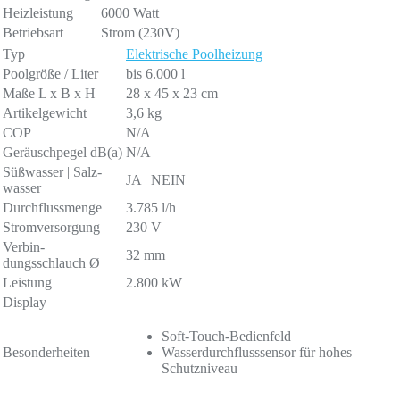
Heizleistung
6000 Watt
Betriebsart
Strom (230V)
Typ
Elektrische Poolheizung
Poolgröße / Liter
bis 6.000 l
Maße L x B x H
28 x 45 x 23 cm
Artikelgewicht
3,6 kg
COP
N/A
Geräuschpegel dB(a)
N/A
Süß­was­ser | Salz­
JA | NEIN
was­ser
Durch­fluss­men­ge
3.785 l/h
Stromversorgung
230 V
Ver­bin­
32 mm
dungsschlauch Ø
Leistung
2.800 kW
Display
Soft-Touch-Bedienfeld
Besonderheiten
Wasserdurchflusssensor für hohes
Schutzniveau