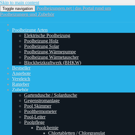
Skip to main content
Poolheizungen.net | das Portal rund um
Toggle navigation
Poolheizungen und Zubehör
Poolheizung Arten
Elektrische Poolheizung
Poolheizung Holz
Poolheizung Solar
Poolheizung Wärmepumpe
Poolheizung Wärmetauscher
Blockheizkraftwerk (BHKW)
Bestseller
Angebote
Vergleich
Ratgeber
Zubehör
Gartendusche / Solardusche
Gegenstromanlage
Pool Skimmer
Poolthermometer
Pool-Leiter
Poolpflege
Poolchemie
Chlortabletten / Chlorgranulat