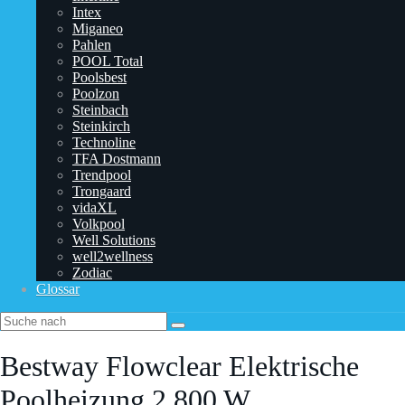
Intex
Miganeo
Pahlen
POOL Total
Poolsbest
Poolzon
Steinbach
Steinkirch
Technoline
TFA Dostmann
‎Trendpool
Trongaard
vidaXL
Volkpool
Well Solutions
well2wellness
Zodiac
Glossar
Bestway Flowclear Elektrische
Poolheizung 2.800 W