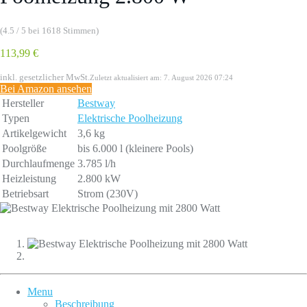
(4.5 / 5 bei 1618 Stimmen)
113,99 €
inkl. gesetzlicher MwSt.
Zuletzt aktualisiert am: 7. August 2026 07:24
Bei Amazon ansehen
Hersteller
Bestway
Typen
Elektrische Poolheizung
Artikelgewicht
3,6 kg
Poolgrö­ße
bis 6.000 l (kleinere Pools)
Durchlaufmenge
3.785 l/h
Heizleistung
2.800 kW
Betriebsart
Strom (230V)
Menu
Beschreibung