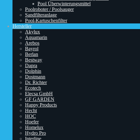
Pool Überwinterungsmittel
Poolroboter / Poolsauger
Sandfilteranlage
Pool-Kartuschenfilter
Hersteller
Akylux
Aquamarin
Arebos
Bayrol
Berlan
Bestway
Dapra
Dolphin
Dostmann
Dr. Richter
Ecotech
Elecsa GmbH
GF GARDEN
Happy Products
Hecht
HOC
Hoefer
Homelux
Hydro Pro
Interline