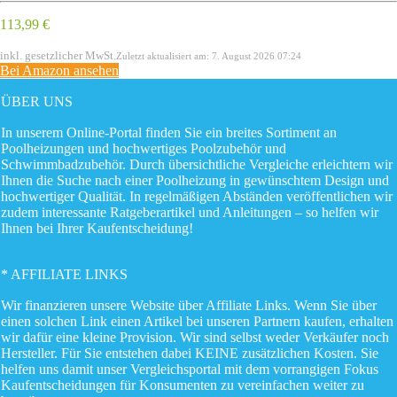
113,99 €
inkl. gesetzlicher MwSt.
Zuletzt aktualisiert am: 7. August 2026 07:24
Bei Amazon ansehen
ÜBER UNS
In unserem Online-Portal finden Sie ein breites Sortiment an
Poolheizungen und hochwertiges Poolzubehör und
Schwimmbadzubehör. Durch übersichtliche Vergleiche erleichtern wir
Ihnen die Suche nach einer Poolheizung in gewünschtem Design und
hochwertiger Qualität. In regelmäßigen Abständen veröffentlichen wir
zudem interessante Ratgeberartikel und Anleitungen – so helfen wir
Ihnen bei Ihrer Kaufentscheidung!
* AFFILIATE LINKS
Wir finanzieren unsere Website über Affiliate Links. Wenn Sie über
einen solchen Link einen Artikel bei unseren Partnern kaufen, erhalten
wir dafür eine kleine Provision. Wir sind selbst weder Verkäufer noch
Hersteller. Für Sie entstehen dabei KEINE zusätzlichen Kosten. Sie
helfen uns damit unser Vergleichsportal mit dem vorrangigen Fokus
Kaufentscheidungen für Konsumenten zu vereinfachen weiter zu