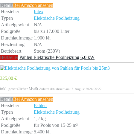
Details
Bei Amazon ansehen
Hersteller
Intex
Typen
Elektrische Poolheizung
Artikelgewicht
N/A
Poolgrö­ße
bis zu 17.000 Liter
Durchlaufmenge
1.900 l/h
Heizleistung
N/A
Betriebsart
Strom (230V)
Bestseller
Pahlen Elektrische Poolheizung 6,0 kW
325,00 €
inkl. gesetzlicher MwSt.
Zuletzt aktualisiert am: 7. August 2026 09:27
Details
Bei Amazon ansehen
Hersteller
Pahlen
Typen
Elektrische Poolheizung
Artikelgewicht
1,2 kg
Poolgrö­ße
für Pools von 15-25 m³
Durchlaufmenge
5.400 l/h