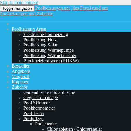
Skip to main content
Poolheizungen.net | das Portal rund um
Toggle navigation
Poolheizungen und Zubehör
Poolheizung Arten
Elektrische Poolheizung
Poolheizung Holz
Poolheizung Solar
Poolheizung Wärmepumpe
Poolheizung Wärmetauscher
Blockheizkraftwerk (BHKW)
Bestseller
Angebote
Vergleich
Ratgeber
Zubehör
Gartendusche / Solardusche
Gegenstromanlage
Pool Skimmer
Poolthermometer
Pool-Leiter
Poolpflege
Poolchemie
Chlortabletten / Chlorgranulat