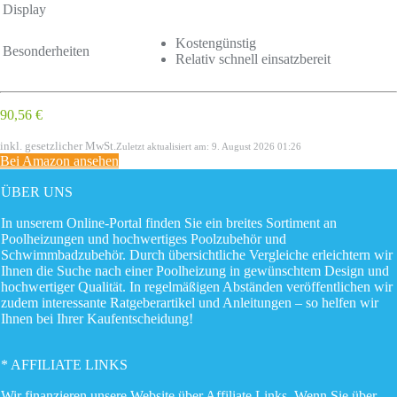
Display
Kostengünstig
Besonderheiten
Relativ schnell einsatzbereit
90,56 €
inkl. gesetzlicher MwSt.
Zuletzt aktualisiert am: 9. August 2026 01:26
Bei Amazon ansehen
ÜBER UNS
In unserem Online-Portal finden Sie ein breites Sortiment an
Poolheizungen und hochwertiges Poolzubehör und
Schwimmbadzubehör. Durch übersichtliche Vergleiche erleichtern wir
Ihnen die Suche nach einer Poolheizung in gewünschtem Design und
hochwertiger Qualität. In regelmäßigen Abständen veröffentlichen wir
zudem interessante Ratgeberartikel und Anleitungen – so helfen wir
Ihnen bei Ihrer Kaufentscheidung!
* AFFILIATE LINKS
Wir finanzieren unsere Website über Affiliate Links. Wenn Sie über