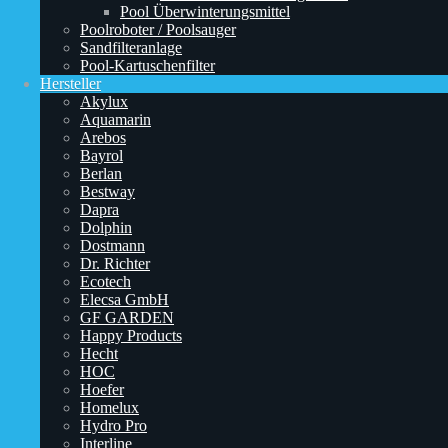
Pool Überwinterungsmittel
Poolroboter / Poolsauger
Sandfilteranlage
Pool-Kartuschenfilter
Hersteller
Akylux
Aquamarin
Arebos
Bayrol
Berlan
Bestway
Dapra
Dolphin
Dostmann
Dr. Richter
Ecotech
Elecsa GmbH
GF GARDEN
Happy Products
Hecht
HOC
Hoefer
Homelux
Hydro Pro
Interline