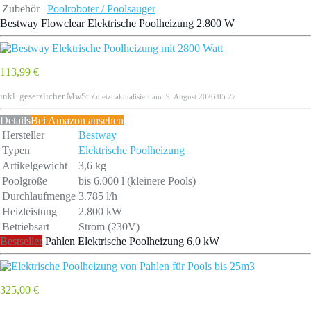
Zubehör
Poolroboter / Poolsauger
Bestway Flowclear Elektrische Poolheizung 2.800 W
113,99 €
inkl. gesetzlicher MwSt.
Zuletzt aktualisiert am: 9. August 2026 05:27
Details
Bei Amazon ansehen
Hersteller
Bestway
Typen
Elektrische Poolheizung
Artikelgewicht
3,6 kg
Poolgrö­ße
bis 6.000 l (kleinere Pools)
Durchlaufmenge
3.785 l/h
Heizleistung
2.800 kW
Betriebsart
Strom (230V)
Bestseller
Pahlen Elektrische Poolheizung 6,0 kW
325,00 €