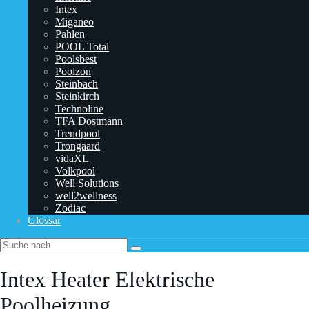
Intex
Miganeo
Pahlen
POOL Total
Poolsbest
Poolzon
Steinbach
Steinkirch
Technoline
TFA Dostmann
‎Trendpool
Trongaard
vidaXL
Volkpool
Well Solutions
well2wellness
Zodiac
Glossar
Intex Heater Elektrische
Poolheizung