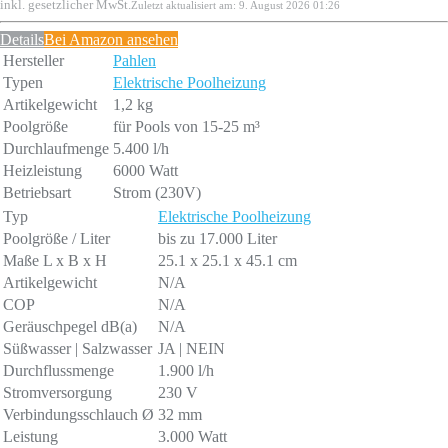
inkl. gesetzlicher MwSt.
Zuletzt aktualisiert am: 9. August 2026 01:26
Details
Bei Amazon ansehen
Hersteller
Pahlen
Typen
Elektrische Poolheizung
Artikelgewicht
1,2 kg
Poolgrö­ße
für Pools von 15-25 m³
Durchlaufmenge
5.400 l/h
Heizleistung
6000 Watt
Betriebsart
Strom (230V)
Typ
Elektrische Poolheizung
Poolgröße / Liter
bis zu 17.000 Liter
Maße L x B x H
25.1 x 25.1 x 45.1 cm
Artikelgewicht
N/A
COP
N/A
Geräuschpegel dB(a)
N/A
Süß­was­ser | Salz­was­ser
JA | NEIN
Durch­fluss­men­ge
1.900 l/h
Stromversorgung
230 V
Ver­bin­dungsschlauch Ø
32 mm
Leistung
3.000 Watt