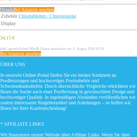
Details
Bei Amazon ansehen
Zubehör
Chlortabletten / Chlorgranulat
Display
34,15 €
inkl. gesetzlicher MwSt.
Zuletzt aktualisiert am: 9. August 2026 05:26
Bei Amazon ansehen
ÜBER UNS
In unserem Online-Portal finden Sie ein breites Sortiment an
Poolheizungen und hochwertiges Poolzubehör und
Schwimmbadzubehör. Durch übersichtliche Vergleiche erleichtern wir
Ihnen die Suche nach einer Poolheizung in gewünschtem Design und
hochwertiger Qualität. In regelmäßigen Abständen veröffentlichen wir
zudem interessante Ratgeberartikel und Anleitungen – so helfen wir
Ihnen bei Ihrer Kaufentscheidung!
* AFFILIATE LINKS
Wir finanzieren unsere Website über Affiliate Links. Wenn Sie über