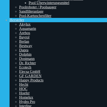
Pool Überwinterungsmittel
Poolroboter / Poolsauger
Sandfilteranlage
Pool-Kartuschenfilter
Hersteller
Akylux
Aquamarin
Arebos
Bayrol
Berlan
Bestway
Dapra
Dolphin
Dostmann
Dr. Richter
Ecotech
Elecsa GmbH
GF GARDEN
Happy Products
Hecht
HOC
Hoefer
Homelux
Hydro Pro
Interline