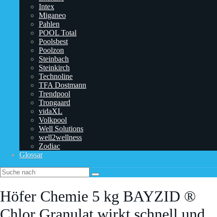
Intex
Miganeo
Pahlen
POOL Total
Poolsbest
Poolzon
Steinbach
Steinkirch
Technoline
TFA Dostmann
‎Trendpool
Trongaard
vidaXL
Volkpool
Well Solutions
well2wellness
Zodiac
Glossar
Höfer Chemie 5 kg BAYZID ®
Chlor Granulat wirkt schnell und