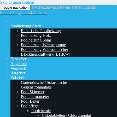
Skip to main content
Poolheizungen.net | das Portal rund um
Toggle navigation
Poolheizungen und Zubehör
Poolheizung Arten
Elektrische Poolheizung
Poolheizung Holz
Poolheizung Solar
Poolheizung Wärmepumpe
Poolheizung Wärmetauscher
Blockheizkraftwerk (BHKW)
Bestseller
Angebote
Vergleich
Ratgeber
Zubehör
Gartendusche / Solardusche
Gegenstromanlage
Pool Skimmer
Poolthermometer
Pool-Leiter
Poolpflege
Poolchemie
Chlortabletten / Chlorgranulat