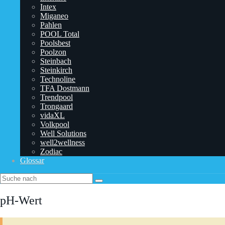
Intex
Miganeo
Pahlen
POOL Total
Poolsbest
Poolzon
Steinbach
Steinkirch
Technoline
TFA Dostmann
‎Trendpool
Trongaard
vidaXL
Volkpool
Well Solutions
well2wellness
Zodiac
Glossar
pH-Wert