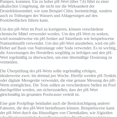
Pumpen, kommen. Ein zu hoher pH-Wert (über 7,6) führt zu einer
alkalischen Umgebung, die nicht nur die Wirksamkeit der
Desinfektionsmittel, wie zum Beispiel Chlor, beeinträchtigt, sondern
auch zu Trübungen des Wassers und Ablagerungen auf den
Pooloberflächen führen kann.
Um den pH-Wert im Pool zu korrigieren, können verschiedene
chemische Mittel verwendet werden. Um den pH-Wert zu senken,
wird normalerweise ein pH-Senker auf Säurebasis wie beispielsweise
Natriumbisulfit verwendet. Um den pH-Wert anzuheben, wird ein pH-
Heber auf Basis von Natronlauge oder Soda verwendet. Es ist wichtig,
die Anweisungen des Herstellers sorgfältig zu befolgen und den pH-
Wert regelmäßig zu überwachen, um eine übermäßige Dosierung zu
vermeiden.
Die Überprüfung des pH-Werts sollte regelmäßig erfolgen,
idealerweise zwei- bis dreimal pro Woche. Hierfür werden pH-Testkits
oder digitale Messgeräte verwendet, die eine genaue Messung des pH-
Werts ermöglichen. Die Tests sollten an verschiedenen Stellen im Pool
durchgeführt werden, um sicherzustellen, dass der pH-Wert
gleichmäßig im gesamten Poolwasser verteilt ist.
Eine gute Poolpflege beinhaltet auch die Berücksichtigung anderer
Faktoren, die den pH-Wert beeinflussen können. Beispielsweise kann
der pH-Wert durch das Hinzufügen von Chemikalien, wie Algiziden