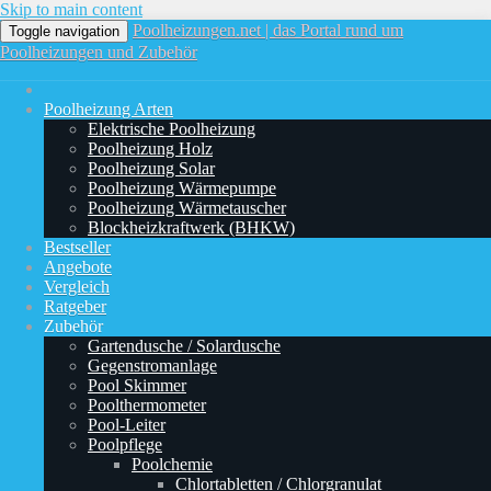
Skip to main content
Poolheizungen.net | das Portal rund um
Toggle navigation
Poolheizungen und Zubehör
Poolheizung Arten
Elektrische Poolheizung
Poolheizung Holz
Poolheizung Solar
Poolheizung Wärmepumpe
Poolheizung Wärmetauscher
Blockheizkraftwerk (BHKW)
Bestseller
Angebote
Vergleich
Ratgeber
Zubehör
Gartendusche / Solardusche
Gegenstromanlage
Pool Skimmer
Poolthermometer
Pool-Leiter
Poolpflege
Poolchemie
Chlortabletten / Chlorgranulat