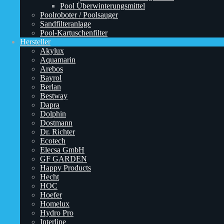
Pool Überwinterungsmittel
Poolroboter / Poolsauger
Sandfilteranlage
Pool-Kartuschenfilter
Hersteller
Akylux
Aquamarin
Arebos
Bayrol
Berlan
Bestway
Dapra
Dolphin
Dostmann
Dr. Richter
Ecotech
Elecsa GmbH
GF GARDEN
Happy Products
Hecht
HOC
Hoefer
Homelux
Hydro Pro
Interline