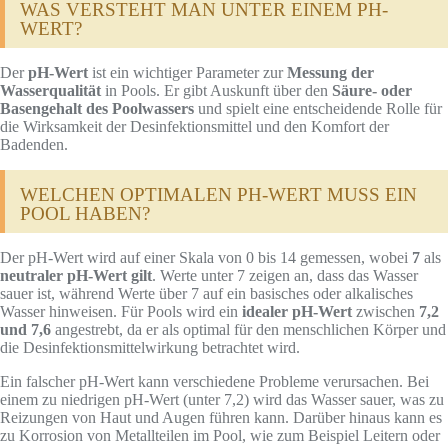
WAS VERSTEHT MAN UNTER EINEM PH-
WERT?
Der
pH-Wert
ist ein wichtiger Parameter zur
Messung der
Wasserqualität
in Pools. Er gibt Auskunft über den
Säure- oder
Basengehalt des Poolwassers
und spielt eine entscheidende Rolle für
die Wirksamkeit der Desinfektionsmittel und den Komfort der
Badenden.
WELCHEN OPTIMALEN PH-WERT MUSS EIN
POOL HABEN?
Der pH-Wert wird auf einer Skala von 0 bis 14 gemessen, wobei
7
als
neutraler pH-Wert gilt
. Werte unter 7 zeigen an, dass das Wasser
sauer ist, während Werte über 7 auf ein basisches oder alkalisches
Wasser hinweisen. Für Pools wird ein
idealer pH-Wert
zwischen
7,2
und 7,6
angestrebt, da er als optimal für den menschlichen Körper und
die Desinfektionsmittelwirkung betrachtet wird.
Ein falscher pH-Wert kann verschiedene Probleme verursachen. Bei
einem zu niedrigen pH-Wert (unter 7,2) wird das Wasser sauer, was zu
Reizungen von Haut und Augen führen kann. Darüber hinaus kann es
zu Korrosion von Metallteilen im Pool, wie zum Beispiel Leitern oder