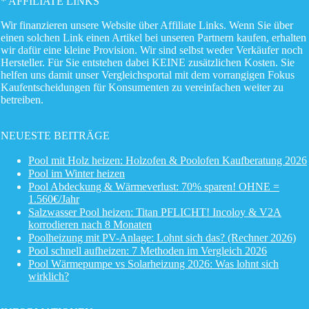
* AFFILIATE LINKS
Wir finanzieren unsere Website über Affiliate Links. Wenn Sie über
einen solchen Link einen Artikel bei unseren Partnern kaufen, erhalten
wir dafür eine kleine Provision. Wir sind selbst weder Verkäufer noch
Hersteller. Für Sie entstehen dabei KEINE zusätzlichen Kosten. Sie
helfen uns damit unser Vergleichsportal mit dem vorrangigen Fokus
Kaufentscheidungen für Konsumenten zu vereinfachen weiter zu
betreiben.
NEUESTE BEITRÄGE
Pool mit Holz heizen: Holzofen & Poolofen Kaufberatung 2026
Pool im Winter heizen
Pool Abdeckung & Wärmeverlust: 70% sparen! OHNE =
1.560€/Jahr
Salzwasser Pool heizen: Titan PFLICHT! Incoloy & V2A
korrodieren nach 8 Monaten
Poolheizung mit PV-Anlage: Lohnt sich das? (Rechner 2026)
Pool schnell aufheizen: 7 Methoden im Vergleich 2026
Pool Wärmepumpe vs Solarheizung 2026: Was lohnt sich
wirklich?