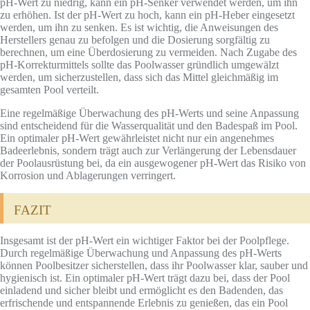
pH-Wert zu niedrig, kann ein pH-Senker verwendet werden, um ihn
zu erhöhen. Ist der pH-Wert zu hoch, kann ein pH-Heber eingesetzt
werden, um ihn zu senken. Es ist wichtig, die Anweisungen des
Herstellers genau zu befolgen und die Dosierung sorgfältig zu
berechnen, um eine Überdosierung zu vermeiden. Nach Zugabe des
pH-Korrekturmittels sollte das Poolwasser gründlich umgewälzt
werden, um sicherzustellen, dass sich das Mittel gleichmäßig im
gesamten Pool verteilt.
Eine regelmäßige Überwachung des pH-Werts und seine Anpassung
sind entscheidend für die Wasserqualität und den Badespaß im Pool.
Ein optimaler pH-Wert gewährleistet nicht nur ein angenehmes
Badeerlebnis, sondern trägt auch zur Verlängerung der Lebensdauer
der Poolausrüstung bei, da ein ausgewogener pH-Wert das Risiko von
Korrosion und Ablagerungen verringert.
FAZIT
Insgesamt ist der pH-Wert ein wichtiger Faktor bei der Poolpflege.
Durch regelmäßige Überwachung und Anpassung des pH-Werts
können Poolbesitzer sicherstellen, dass ihr Poolwasser klar, sauber und
hygienisch ist. Ein optimaler pH-Wert trägt dazu bei, dass der Pool
einladend und sicher bleibt und ermöglicht es den Badenden, das
erfrischende und entspannende Erlebnis zu genießen, das ein Pool