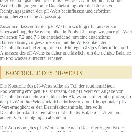
oder Flockungsmitteln, beeinflusst werden. Darüber hinaus können
Wetterbedingungen, hohe Badebelastung oder der Einsatz von
Reinigungsgeräten den pH-Wert beeinflussen und erfordern
möglicherweise eine Anpassung.
Zusammenfassend ist der pH-Wert ein wichtiger Parameter zur
Überwachung der Wasserqualität in Pools. Ein ausgewogener pH-Wert
zwischen 7,2 und 7,6 ist entscheidend, um eine angenehme
Badeerfahrung zu gewährleisten und die Wirksamkeit der
Desinfektionsmittel zu optimieren. Ein regelmäßiges Überprüfen und
Anpassen des pH-Werts ist daher unerlässlich, um die richtige Balance
im Poolwasser aufrechtzuerhalten.
KONTROLLE DES PH-WERTS
Die Kontrolle des pH-Werts sollte als Teil der routinemäßigen
Poolwartung erfolgen. Es ist ratsam, den pH-Wert vor Zugabe von
Desinfektionsmitteln wie Chlor oder Aktivsauerstoff zu überprüfen, da
der pH-Wert ihre Wirksamkeit beeinflussen kann. Ein optimaler pH-
Wert ermöglicht es den Desinfektionsmitteln, ihre volle
Desinfektionskraft zu entfalten und effektiv Bakterien, Viren und
andere Verunreinigungen abzutöten.
Die Anpassung des pH-Werts kann je nach Bedarf erfolgen. Ist der