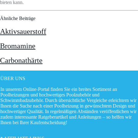
bieten kann.
Ähnliche Beiträge
Aktivsauerstoff
Bromamine
Carbonathärte
ÜBER UNS
In unserem Online-Portal finden Sie ein breites Sortiment an
Poolheizungen und hochwertiges Poolzubehör und
Schwimmbadzubehör. Durch übersichtliche Vergleiche erleichtern wir
Ihnen die Suche nach einer Poolheizung in gewünschtem Design und
hochwertiger Qualität. In regelmäßigen Abständen veröffentlichen wir
zudem interessante Ratgeberartikel und Anleitungen – so helfen wir
Ihnen bei Ihrer Kaufentscheidung!